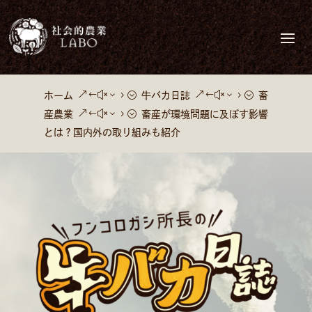
&#x35;
&#x35;
ホーム
牛バカ日誌
畜
&#x35;
産農業
畜産が環境問題に及ぼす影響
とは？国内外の取り組みも紹介