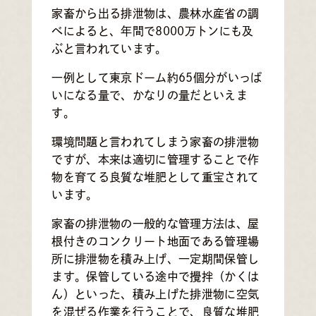
家畜から出る排泄物は、農林水産省の調
べによると、年間で8000万トンにも及
ぶと言われています。
一例として東京ドーム約65個分がいっぱ
いになる量で、かなりの量だといえま
す。
環境問題と言われてしまう家畜の排泄物
ですが、本来は適切に管理することで作
物を育てる良質な堆肥として重宝されて
います。
家畜の排泄物の一般的な管理方法は、屋
根付きのコンクリート地面である管理場
所に排泄物を積み上げ、一定期間保管し
ます。保管している途中で攪拌（かくは
ん）といった、積み上げた排泄物に空気
を混ぜる作業を行うことで、良質な堆肥