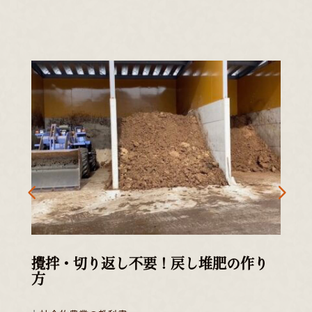
違
攪拌・切り返し不要！戻し堆肥の作り
方
|